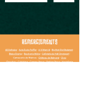
REMERCIEMENTS
AD Delhaize
·
Auto Ecole Peiffer
·
A Vi Mam'di
·
Big Mat Giet Bodarwé
·
Blaise Energy
·
Boucherie Micha
·
Cafetaria du Hall Omnisport
·
Carrosserie de Waimes ·
Château de Balmoral
·
Chez
Chouchou
·
Cubiglace
·
Cypress Group
·
Gehlen Group
·
Hostellerie
de la Chapelle
·
Imprimerie de Waimes
· Jost David ·
La Scène
·
Le
Bon Wagon
·
Le Detroit
·
Le Floréal
·
Le Kiosque
·
Le Marie-Catherine
·
Madi's
·
Menuiserie Renard
·
Steve Simon Opticien
·
Thissen &
Partners
·
Paquay & Associés
·
Pierre & Nature
·
PQA - Porc Qualité
Ardennes
· Reina JF SRL · SB Consulting ·
Seventy Bistro & Resto
·
Solheid Chaussures
·
Van der Valk
·
Voyages Feyen